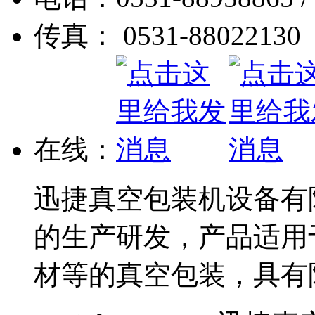
传真：
0531-88022130
在线：
迅捷真空包装机设备有
的生产研发，产品适用
材等的真空包装，具有