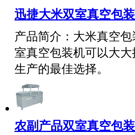
迅捷大米双室真空包装
产品简介：大米真空包
室真空包装机可以大大
生产的最佳选择。
农副产品双室真空包装