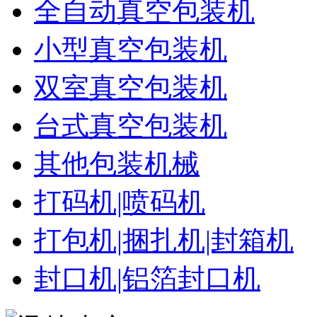
全自动真空包装机
小型真空包装机
双室真空包装机
台式真空包装机
其他包装机械
打码机|喷码机
打包机|捆扎机|封箱机
封口机|铝箔封口机